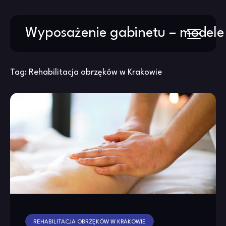
Skip
Wyposażenie gabinetu – modele
to
content
Tag:
Rehabilitacja obrzęków w Krakowie
REHABILITACJA OBRZĘKÓW W KRAKOWIE